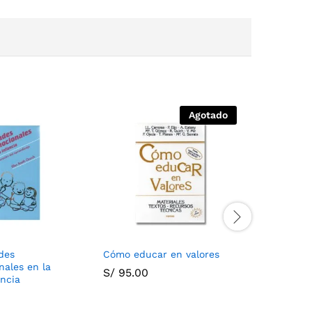
Agotado
des
Cómo educar en valores
Manual de
nales en la
S/
95.00
S/
76.00
ancia