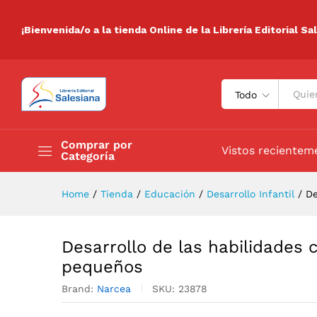
Desarrollo de las habilidade
Descripción
Especificaciones
Valora
¡Bienvenida/o a la tienda Online de la Librería Editorial Sa
Todo
Comprar por
Vistos recientem
Categoría
Home
/
Tienda
/
Educación
/
Desarrollo Infantil
/
De
Desarrollo de las habilidades 
pequeños
Brand:
Narcea
SKU:
23878