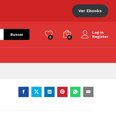
S/
61.00
Añadir al carrito
Ver Ebooks
Log in
Buscar
Register
0
0