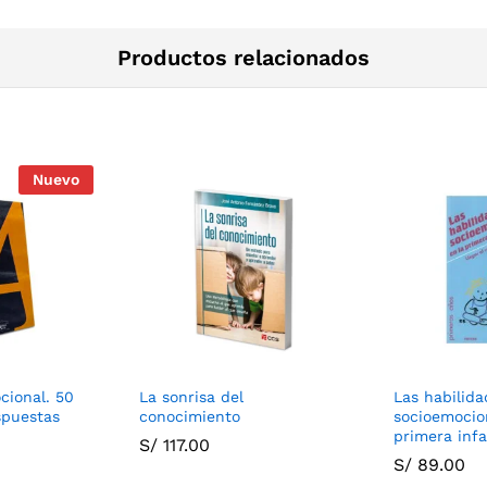
Productos relacionados
Nuevo
ional. 50
La sonrisa del
Las habilida
spuestas
conocimiento
socioemocio
primera inf
S/
117.00
S/
89.00