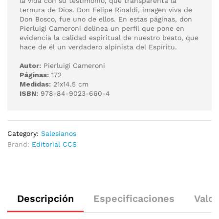
la vida con su testimonio, que transparenta la
ternura de Dios. Don Felipe Rinaldi, imagen viva de
Don Bosco, fue uno de ellos. En estas páginas, don
Pierluigi Cameroni delinea un perfil que pone en
evidencia la calidad espiritual de nuestro beato, que
hace de él un verdadero alpinista del Espíritu.
Autor:
Pierluigi Cameroni
Páginas:
172
Medidas:
21x14.5 cm
ISBN:
978-84-9023-660-4
Category:
Salesianos
Brand:
Editorial CCS
Descripción
Especificaciones
Valor