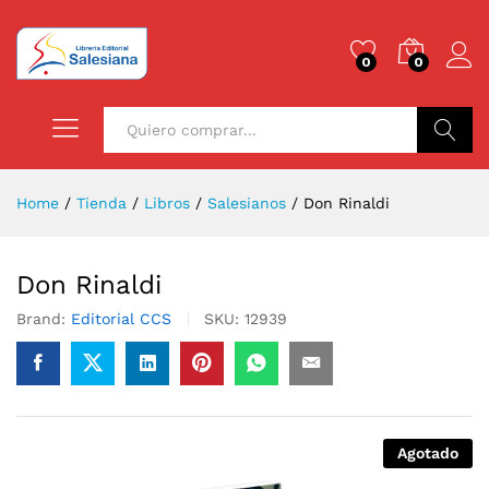
0
0
Buscar
Home
/
Tienda
/
Libros
/
Salesianos
/
Don Rinaldi
Don Rinaldi
Brand:
Editorial CCS
SKU:
12939
Agotado