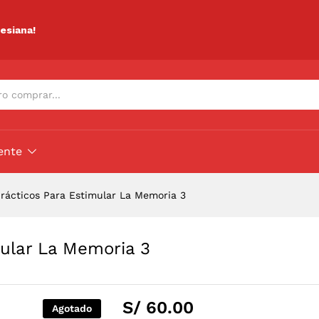
timular La Memoria 3
ciones (0)
lesiana!
ente
Prácticos Para Estimular La Memoria 3
mular La Memoria 3
S/
60.00
Agotado