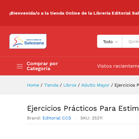
Ejercicios Prácticos Para Es
Descripción
Especificaciones
Valora
¡Bienvenida/o a la tienda Online de la Librería Editorial Sa
Todo
Comprar por
Vistos recientem
Categoría
Home
/
Tienda
/
Libros
/
Adulto Mayor
/
Ejercicios 
Ejercicios Prácticos Para Esti
Brand:
Editorial CCS
SKU:
25211