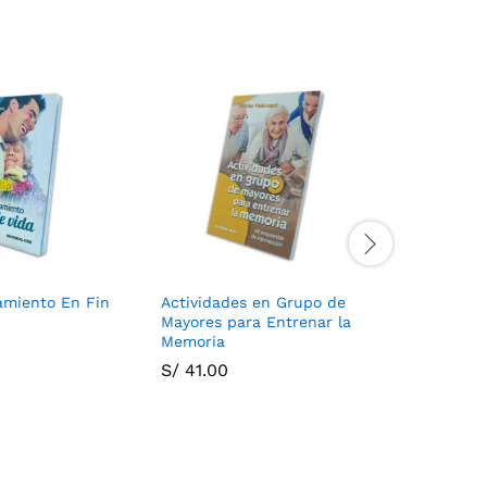
miento En Fin
Actividades en Grupo de
Ejercicio
Mayores para Entrenar la
Memoria 
Memoria
S/
123.0
S/
41.00