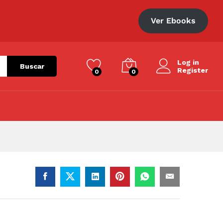
S/
60.00
Ver Ebooks
Log in
Buscar
Register
0
0