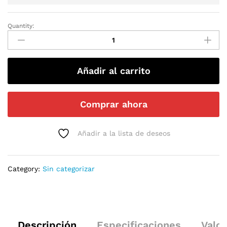
Quantity:
Añadir al carrito
Comprar ahora
Añadir a la lista de deseos
Category:
Sin categorizar
Descripción
Especificaciones
Valor