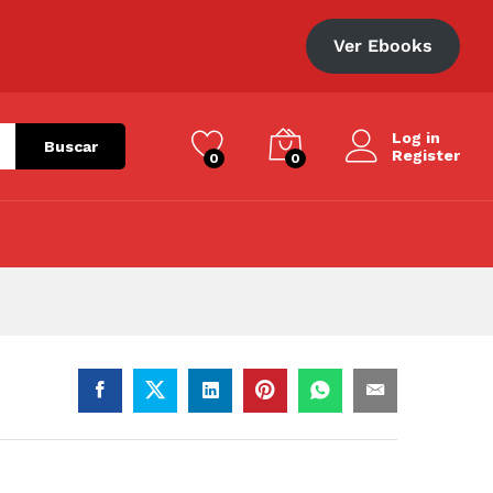
S/
280.00
Añadir al carrito
Ver Ebooks
Log in
Buscar
Register
0
0