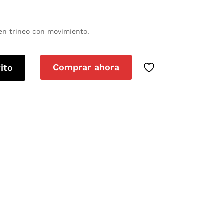
 en trineo con movimiento.
Comprar ahora
rito