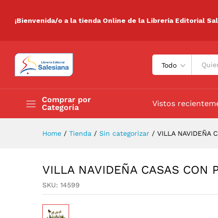
VILLA NAVIDEÑA CASAS CON
Valoraciones (0)
¡Bienvenida/o a la tienda Online de la Librería Editorial Sa
Todo
Comprar por
Vistos recientem
Categoría
Home
/
Tienda
/
Sin categorizar
/
VILLA NAVIDEÑA 
VILLA NAVIDEÑA CASAS CON 
SKU:
14599