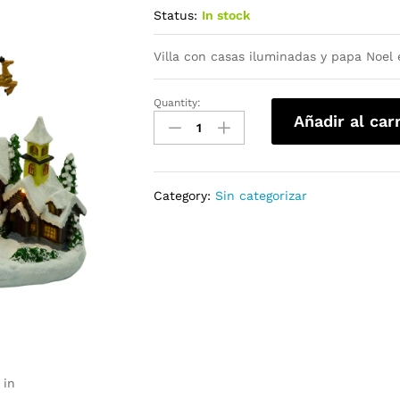
Status:
In stock
Villa con casas iluminadas y papa Noel
Quantity:
Añadir al car
Category:
Sin categorizar
 in