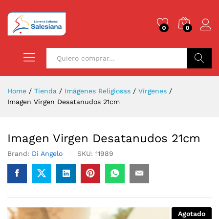
0
0
Buscar
Home
/
Tienda
/
Imágenes Religiosas
/
Vírgenes
/
Imagen Virgen Desatanudos 21cm
Imagen Virgen Desatanudos 21cm
Brand:
Di Angelo
SKU:
11989
Agotado