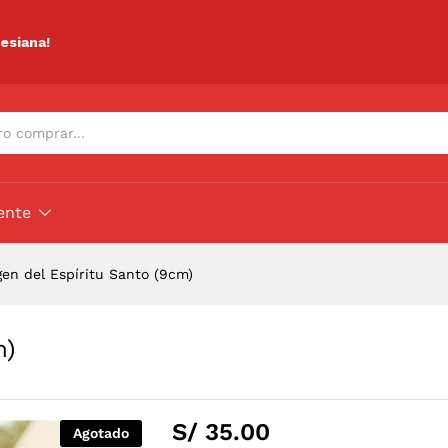
cm)
ciones (0)
lesiana!
ente
en del Espíritu Santo (9cm)
m)
S/
35.00
Agotado