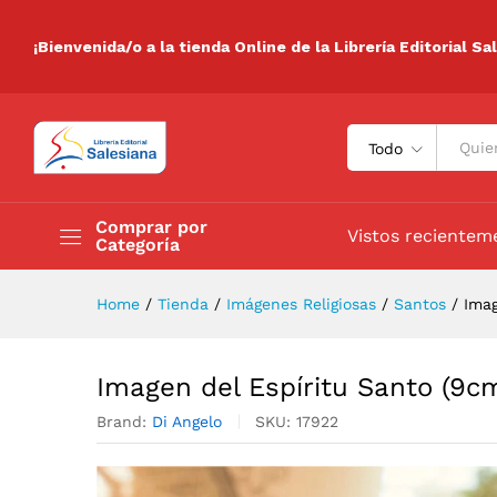
Imagen del Espíritu Santo (9
Descripción
Especificaciones
Valora
¡Bienvenida/o a la tienda Online de la Librería Editorial Sa
Todo
Comprar por
Vistos recientem
Categoría
Home
/
Tienda
/
Imágenes Religiosas
/
Santos
/
Imag
Imagen del Espíritu Santo (9c
Brand:
Di Angelo
SKU:
17922