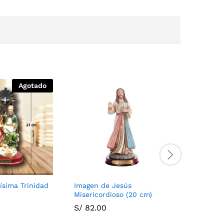
Agotado
ísima Trinidad
Imagen de Jesús
Imagen V
Misericordioso (20 cm)
22cm
S/
82.00
S/
70.00