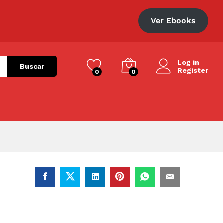
S/
35.00
Ver Ebooks
Log in
Buscar
Register
0
0