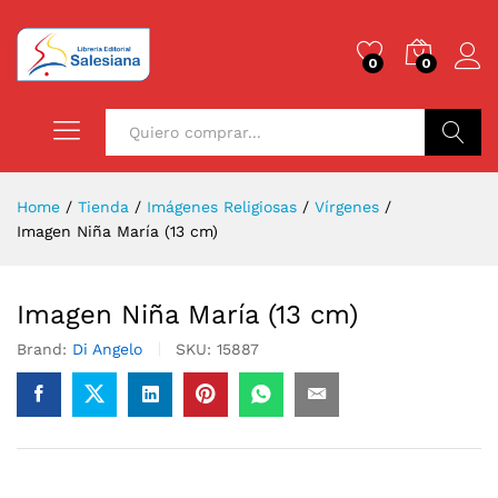
0
0
Buscar
Home
/
Tienda
/
Imágenes Religiosas
/
Vírgenes
/
Imagen Niña María (13 cm)
Imagen Niña María (13 cm)
Brand:
Di Angelo
SKU:
15887