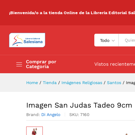
Imagen San Judas Tadeo 9c
Descripción
Especificaciones
Valora
¡Bienvenida/o a la tienda Online de la Librería Editorial Sa
Todo
Comprar por
Vistos recientem
Categoría
Home
/
Tienda
/
Imágenes Religiosas
/
Santos
/
Ima
Imagen San Judas Tadeo 9cm
Brand:
Di Angelo
SKU:
7160