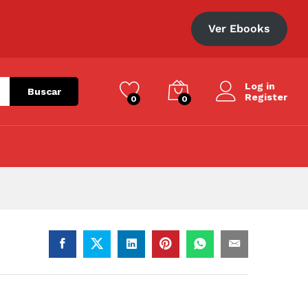
S/
25.00
Ver Ebooks
Log in
Buscar
Register
0
0