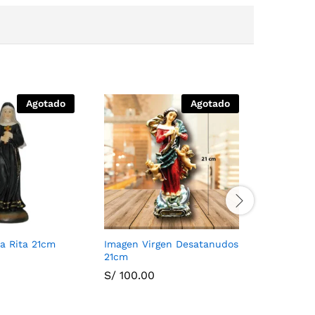
Agotado
Agotado
a Rita 21cm
Imagen Virgen Desatanudos
Imagen S
21cm
S/
60.00
S/
100.00