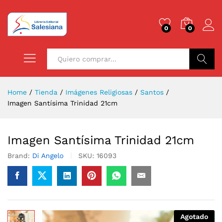
0
0
Buscar
Home
/
Tienda
/
Imágenes Religiosas
/
Santos
/
Imagen Santísima Trinidad 21cm
Imagen Santísima Trinidad 21cm
Brand:
Di Angelo
SKU:
16093
Agotado