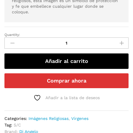
religiosos, esta imagen es un símbolo de protección
y fe que embellece cualquier lugar donde se
coloque.
Quantity:
Añadir al carrito
Comprar ahora
Añadir a la lista de deseos
Categories:
Imágenes Religiosas
,
Vírgenes
Tag:
S/C
Brand:
Di Angelo