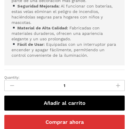
parte de una decoración más grande.
Seguridad Mejorada:
Al funcionar con baterías,
estas velas eliminan el peligro de incendios,
haciéndolas seguras para hogares con niños y
mascotas.
Material de Alta Calidad:
Fabricadas con
materiales duraderos, ofrecen una apariencia
elegante y un uso prolongado.
Fácil de Usar:
Equipadas con un interruptor para
encender y apagar fácilmente, permitiendo un
control conveniente de la iluminación.
Quantity:
Añadir al carrito
Comprar ahora