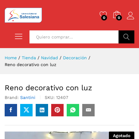
0
0
Buscar
Home
/
Tienda
/
Navidad
/
Decoración
/
Reno decorativo con luz
Reno decorativo con luz
Brand:
Santini
SKU:
12407
Agotado