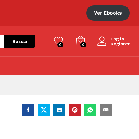
S/
55.00
Añadir al carrito
Ver Ebooks
Log in
Buscar
Register
0
0