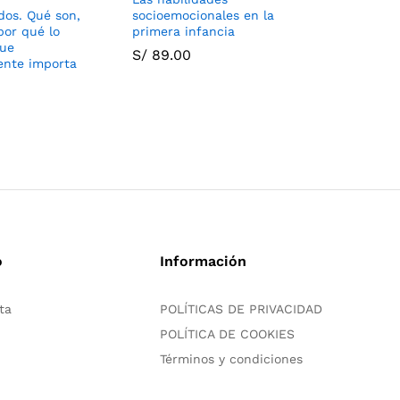
os. Qué son,
socioemocionales en la
S/
95.00
por qué lo
primera infancia
que
S/
89.00
nte importa
o
Información
ta
POLÍTICAS DE PRIVACIDAD
POLÍTICA DE COOKIES
Términos y condiciones