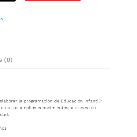
ón
s (0)
laborar la programación de Educación Infantil?
utoras sus amplios conocimientos, así como su
idad.
ños.