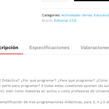
Categories:
Actividades Varias
,
Educaci
Brand:
Editorial CCS
cripción
Especificaciones
Valoracione
d Didáctica? ¿Por qué programar? ¿Para qué programar? ¿Cómo e
se parte para programar? A todas estas cuestiones aportan las a
ntil, bien como maestras en activo o como profesoras de Univers
mplificación de tres programaciones didácticas, para 3, 4 y 5 a