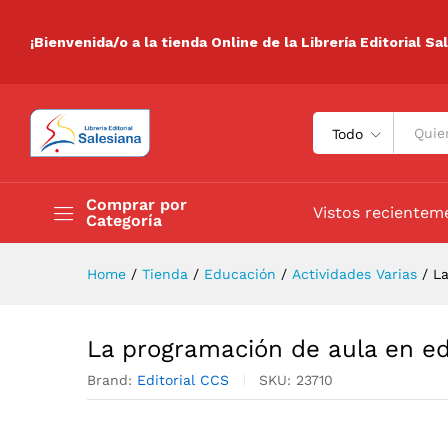
La programación de aula en e
Descripción
Especificaciones
Valora
¡Bienvenida/o a la tienda Online de la Librería Editorial Sa
Todo
Comprar por
Vistos recientem
Categoría
Home
/
Tienda
/
Educación
/
Actividades Varias
/
La
La programación de aula en ed
Brand:
Editorial CCS
SKU:
23710