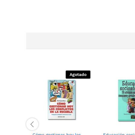
Agotado
Cómo gestionar hoy los
Educación soci