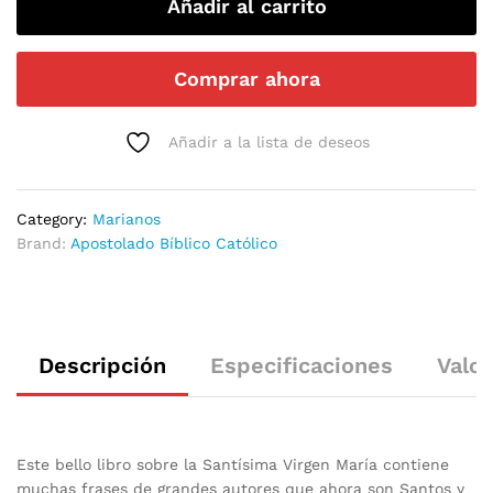
Añadir al carrito
Comprar ahora
Añadir a la lista de deseos
Category:
Marianos
Brand:
Apostolado Bíblico Católico
Descripción
Especificaciones
Valor
Este bello libro sobre la Santísima Virgen María contiene
muchas frases de grandes autores que ahora son Santos y