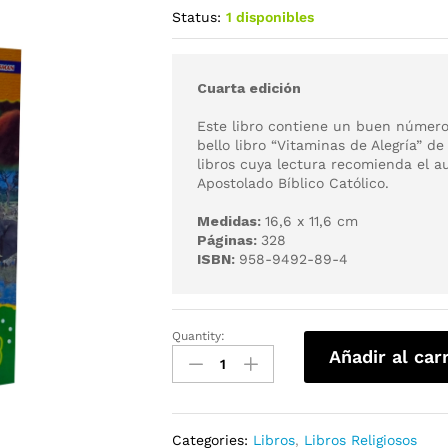
Status:
1 disponibles
Cuarta edición
Este libro contiene un buen número
bello libro “Vitaminas de Alegría” de
libros cuya lectura recomienda el au
Apostolado Bíblico Católico.
Medidas:
16,6 x 11,6 cm
Páginas:
328
ISBN:
958-9492-89-4
Quantity:
Añadir al car
Categories:
Libros
,
Libros Religiosos