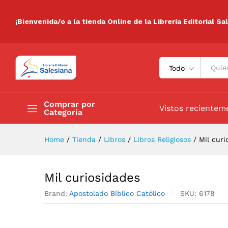
Mil curiosidades
Descripción
Especificaciones
Valora
¡Bienvenida/o a la tienda Online de la Librería Editorial Sa
Todo
Comprar por
Vistos recientem
Categoría
Home
/
Tienda
/
Libros
/
Libros Religiosos
/
Mil curi
Mil curiosidades
Brand:
Apostolado Bíblico Católico
SKU:
6178