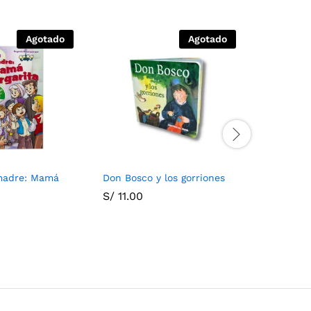
Agotado
Agotado
madre: Mamá
Don Bosco y los gorriones
Francisc
S/
11.00
S/
25.00