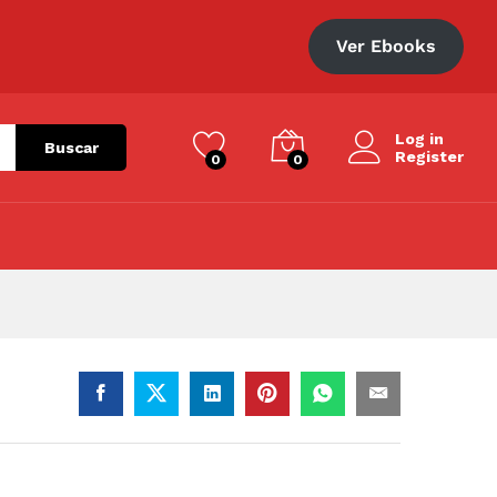
S/
23.00
Añadir al carrito
Ver Ebooks
Log in
Buscar
Register
0
0