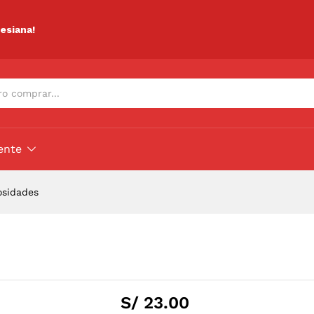
ciones (0)
lesiana!
ente
osidades
S/
23.00