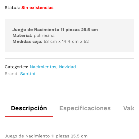
Status:
Sin existencias
Juego de Nacimiento 11 piezas 25.5 cm
Material:
poliresina
Medidas caja:
53 cm x 14.4 cm x 52
Categories:
Nacimientos
,
Navidad
Brand:
Santini
Descripción
Especificaciones
Valor
Juego de Nacimiento 11 piezas 25.5 cm