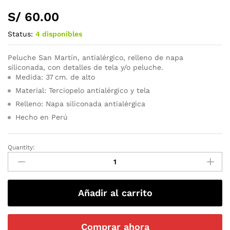
S/
60.00
Status:
4 disponibles
Peluche San Martín, antialérgico, relleno de napa
siliconada, con detalles de tela y/o peluche.
Medida: 37 cm. de alto
Material: Terciopelo antialérgico y tela
Relleno: Napa siliconada antialérgica
Hecho en Perú
Quantity:
Añadir al carrito
Comprar ahora