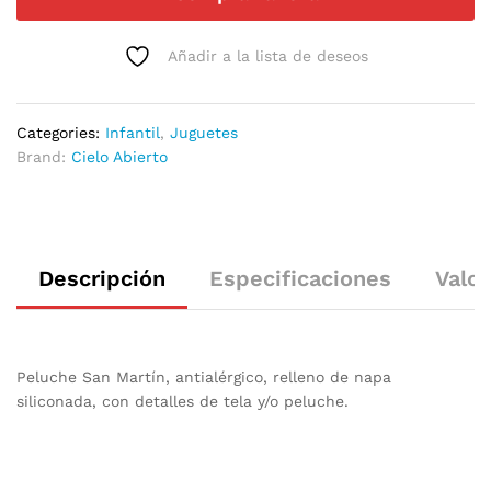
Añadir a la lista de deseos
Categories:
Infantil
,
Juguetes
Brand:
Cielo Abierto
Descripción
Especificaciones
Valor
Peluche San Martín, antialérgico, relleno de napa
siliconada, con detalles de tela y/o peluche.