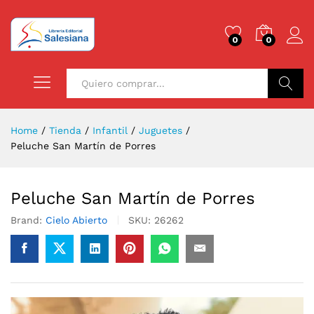
0
0
Buscar
Home
/
Tienda
/
Infantil
/
Juguetes
/
Peluche San Martín de Porres
Peluche San Martín de Porres
Brand:
Cielo Abierto
SKU:
26262