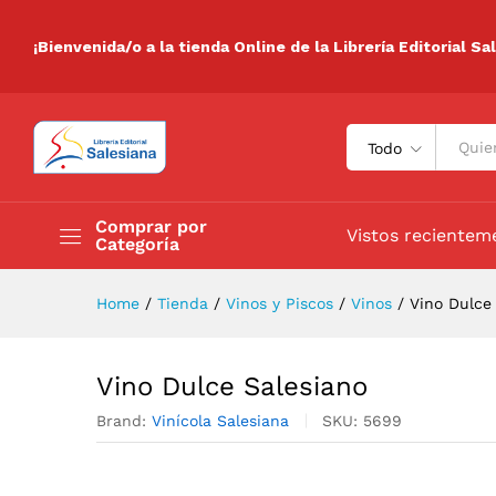
Vino Dulce Salesiano
Descripción
Especificaciones
Valora
¡Bienvenida/o a la tienda Online de la Librería Editorial Sa
Todo
Comprar por
Vistos recientem
Categoría
Home
/
Tienda
/
Vinos y Piscos
/
Vinos
/
Vino Dulce
Vino Dulce Salesiano
Brand:
Vinícola Salesiana
SKU:
5699