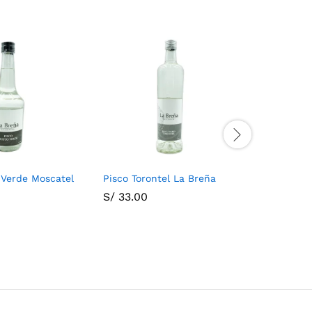
 Verde Moscatel
Pisco Torontel La Breña
Licor de
S/
33.00
S/
35.00