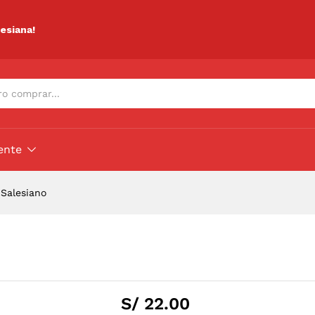
ciones (0)
lesiana!
ente
 Salesiano
S/
22.00