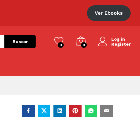
S/
22.00
Añadir al carrito
Ver Ebooks
Log in
Buscar
Register
0
0