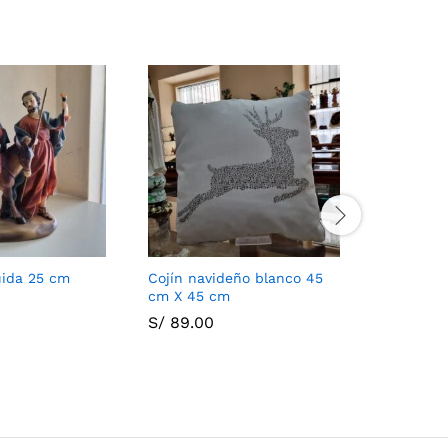
uida 25 cm
Cojín navideño blanco 45
Cinta na
cm X 45 cm
S/
10.00
S/
89.00