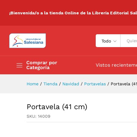
Portavela (41 cm)
Descripción
Especificaciones
Valora
¡Bienvenida/o a la tienda Online de la Librería Editorial Sa
Todo
Comprar por
Vistos recientem
Categoría
Home
/
Tienda
/
Navidad
/
Portavelas
/
Portavela (4
Portavela (41 cm)
SKU:
14009