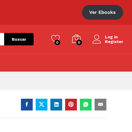
S/
303.10
Añadir al carrito
S/
433.00
Ver Ebooks
Log in
Buscar
Register
0
0