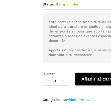
Status:
8 disponibles
Este portavela, con una altura de 4
ideal para transformar cualquier e
dimensiones amplias que aportan pr
estantes o áreas de eventos espec
decorativas.
Aporta estilo y calidez a tus espaci
dale vida a tu decoración!
Quantity:
Añadir al car
Categories:
Navidad
,
Portavelas