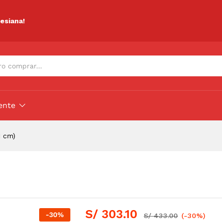
ciones (0)
lesiana!
ente
1 cm)
S/
303.10
-
30
%
S/
433.00
(-30%)