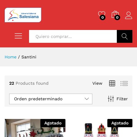
0
0
Buscar
Home
/
Santini
22
Products found
View
Orden predeterminado
Filter
Agotado
Agotado