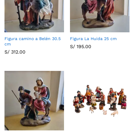
Figura camino a Belén 30.5
Figura La Huida 25 cm
cm
S/
195.00
S/
312.00