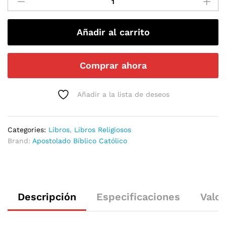
Añadir al carrito
Comprar ahora
Añadir a la lista de deseos
Categories:
Libros
,
Libros Religiosos
Brand:
Apostolado Bíblico Católico
Descripción
Especificaciones
Valor