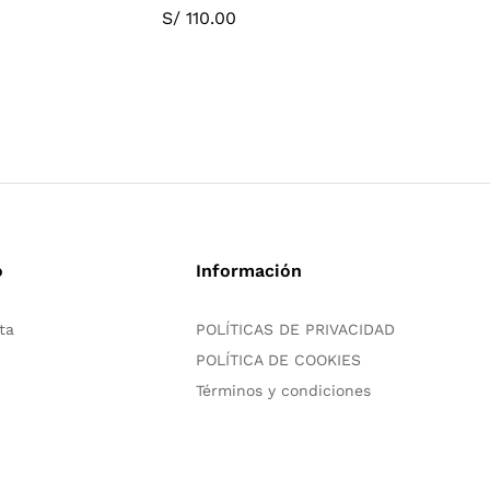
SAGRADA 
S/
110.00
S/
250.0
o
Información
ta
POLÍTICAS DE PRIVACIDAD
POLÍTICA DE COOKIES
Términos y condiciones