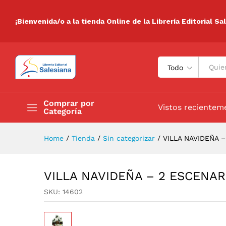
VILLA NAVIDEÑA - 2 ESCEN
Valoraciones (0)
¡Bienvenida/o a la tienda Online de la Librería Editorial Sa
Todo
Comprar por
Vistos recientem
Categoría
Home
/
Tienda
/
Sin categorizar
/
VILLA NAVIDEÑA 
VILLA NAVIDEÑA – 2 ESCENAR
SKU:
14602