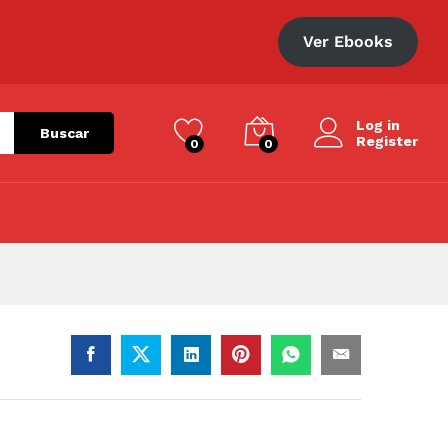
S/
310.00
Añadir al carrito
Ver Ebooks
Log in
Buscar
Register
0
0