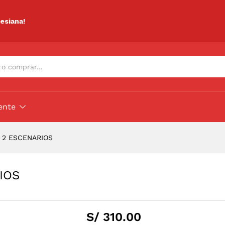
ARIOS
lesiana!
ente
– 2 ESCENARIOS
IOS
S/
310.00