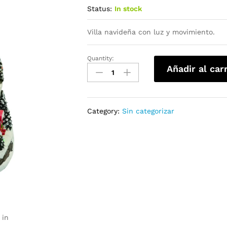
Status:
In stock
Villa navideña con luz y movimiento.
Quantity:
Añadir al car
Category:
Sin categorizar
 in