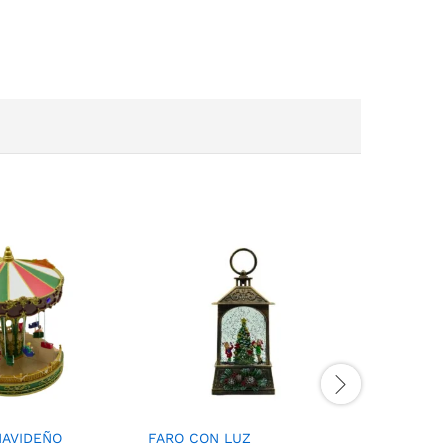
NAVIDEÑO
FARO CON LUZ
LINTERN