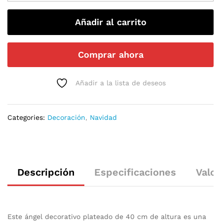
Añadir al carrito
Comprar ahora
Añadir a la lista de deseos
Categories:
Decoración
,
Navidad
Descripción
Especificaciones
Valor
Este ángel decorativo plateado de 40 cm de altura es una