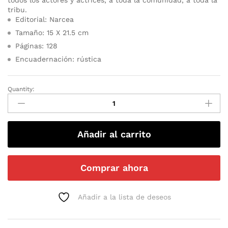
tribu.
Editorial: Narcea
Tamaño: 15 X 21.5 cm
Páginas: 128
Encuadernación: rústica
Quantity:
Añadir al carrito
Comprar ahora
Añadir a la lista de deseos