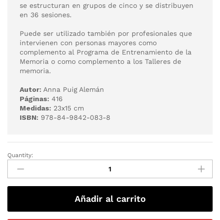
se estructuran en grupos de cinco y se distribuyen
en 36 sesiones.
Puede ser utilizado también por profesionales que
intervienen con personas mayores como
complemento al Programa de Entrenamiento de la
Memoria o como complemento a los Talleres de
memoria.
Autor:
Anna Puig Alemán
Páginas:
416
Medidas:
23x15 cm
ISBN:
978-84-9842-083-8
Quantity:
Añadir al carrito