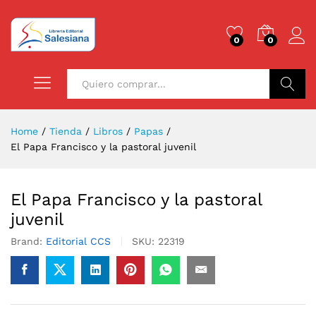
0
0
Buscar
Home
/
Tienda
/
Libros
/
Papas
/
El Papa Francisco y la pastoral juvenil
El Papa Francisco y la pastoral
juvenil
Brand:
Editorial CCS
SKU:
22319