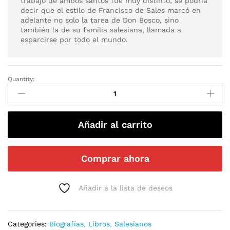
trabajo de ambos santos fue muy distinto, se podría
decir que el estilo de Francisco de Sales marcó en
adelante no solo la tarea de Don Bosco, sino
también la de su familia salesiana, llamada a
esparcirse por todo el mundo.
Quantity:
Añadir al carrito
Comprar ahora
Añadir a la lista de deseos
Categories:
Biografías
,
Libros
,
Salesianos