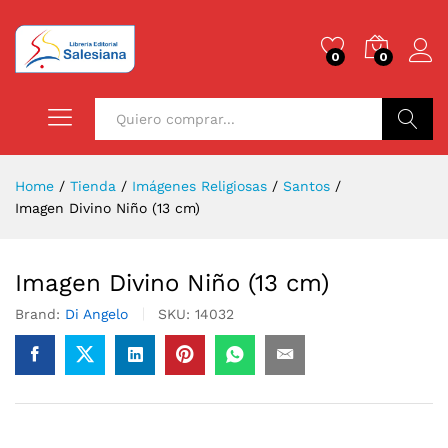
0
0
Buscar
Home
/
Tienda
/
Imágenes Religiosas
/
Santos
/
Imagen Divino Niño (13 cm)
Imagen Divino Niño (13 cm)
Brand:
Di Angelo
SKU:
14032