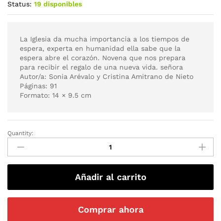
Status:
19 disponibles
La Iglesia da mucha importancia a los tiempos de
espera, experta en humanidad ella sabe que la
espera abre el corazón. Novena que nos prepara
para recibir el regalo de una nueva vida. señora
Autor/a: Sonia Arévalo y Cristina Amitrano de Nieto
Páginas: 91
Formato: 14 × 9.5 cm
Quantity:
Añadir al carrito
Comprar ahora