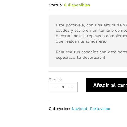
Status:
6 disponibles
Este portavela, con una altura de 
calidez y estilo en un tamaño comp
decorar mesas, repisas o complemen
que realcen la atmósfera.
Renueva tus espacios con este port
especial a tu decoración!
Quantity:
Añadir al car
Categories:
Navidad
,
Portavelas