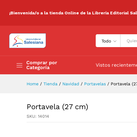
Portavela (27 cm)
Descripción
Especificaciones
Valora
¡Bienvenida/o a la tienda Online de la Librería Editorial Sa
Todo
Comprar por
Vistos recientem
Categoría
Home
/
Tienda
/
Navidad
/
Portavelas
/
Portavela (2
Portavela (27 cm)
SKU:
14014