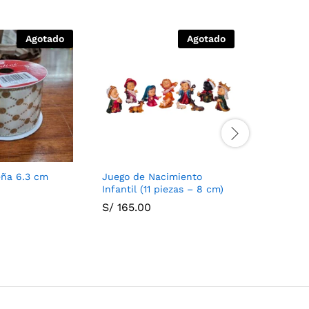
Agotado
Agotado
eña 6.3 cm
Juego de Nacimiento
Juego de 
Infantil (11 piezas – 8 cm)
piezas (2
S/
165.00
S/
463.0