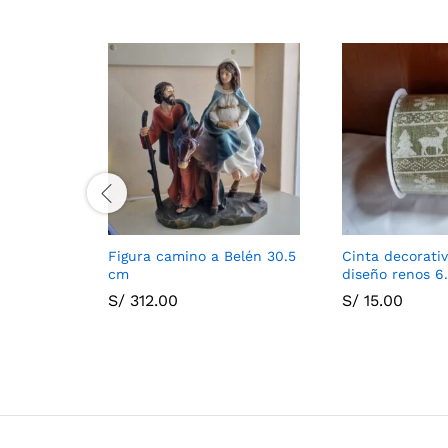
Figura camino a Belén 30.5
Cinta decorati
cm
diseño renos 6
S/
312.00
S/
15.00