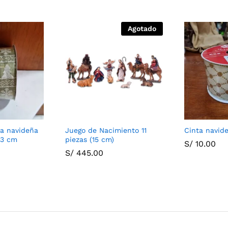
Agotado
va navideña
Juego de Nacimiento 11
Cinta navid
.3 cm
piezas (15 cm)
S/
10.00
S/
445.00