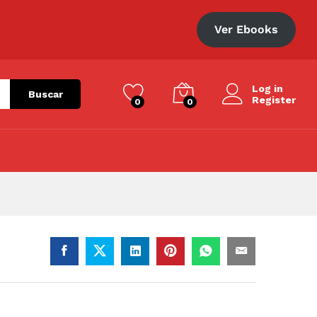
S/
109.90
Añadir al carrito
S/
157.00
Ver Ebooks
Log in
Buscar
Register
0
0