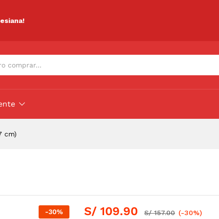
ciones (0)
lesiana!
ente
7 cm)
S/
109.90
-
30
%
S/
157.00
(-30%)