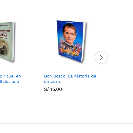
piritual en
Don Bosco: La historia de
Mamá
Salesiana
un cura
S/
70.00
S/
15.00