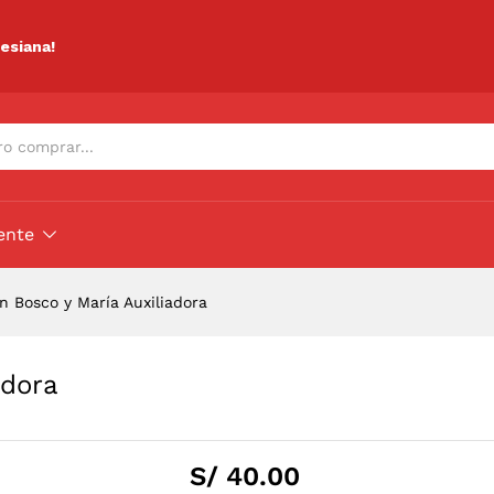
iadora
ciones (0)
lesiana!
ente
n Bosco y María Auxiliadora
adora
S/
40.00