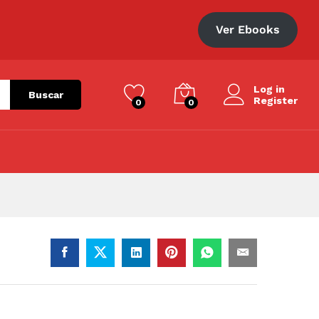
S/
40.00
Añadir al carrito
Ver Ebooks
Log in
Buscar
Register
0
0