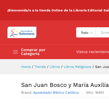
San Juan Bosco y María Auxil
Descripción
Especificaciones
Valora
¡Bienvenida/o a la tienda Online de la Librería Editorial Sa
Todo
Comprar por
Vistos recientem
Categoría
Home
/
Tienda
/
Libros
/
Libros Religiosos
/
San Jua
San Juan Bosco y María Auxili
Brand:
Apostolado Bíblico Católico
SKU:
16951