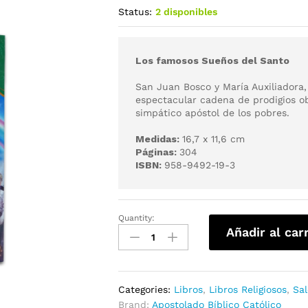
Status:
2 disponibles
Los famosos Sueños del Santo
San Juan Bosco y María Auxiliadora,
espectacular cadena de prodigios ob
simpático apóstol de los pobres.
Medidas:
16,7 x 11,6 cm
Páginas:
304
ISBN:
958-9492-19-3
Quantity:
Añadir al car
Categories:
Libros
,
Libros Religiosos
,
Sal
Brand:
Apostolado Bíblico Católico