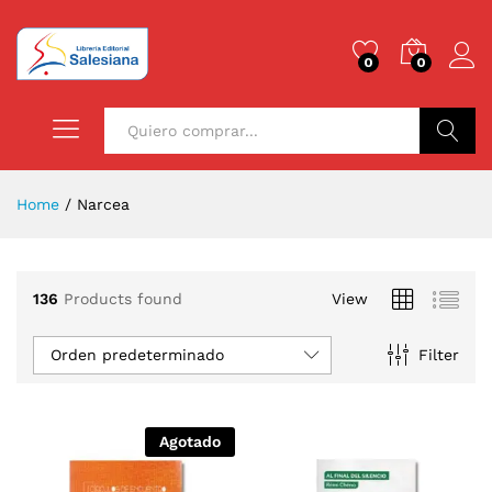
0
0
Buscar
Home
/
Narcea
136
Products found
View
Orden predeterminado
Filter
Agotado