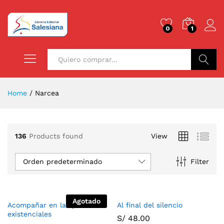
0
1
Buscar
Home
/
Narcea
136
Products found
View
Orden predeterminado
Filter
Agotado
Acompañar en las periferias
Al final del silencio
existenciales
S/
48.00