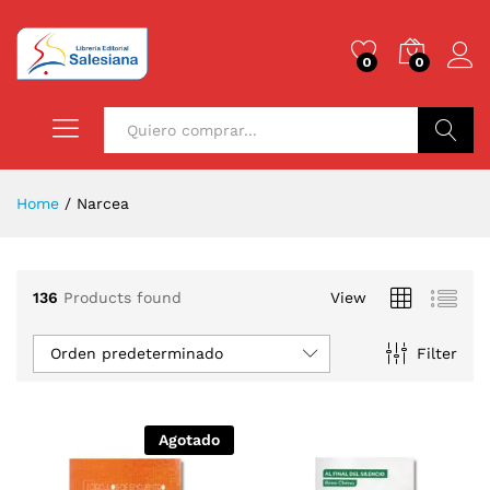
0
0
Buscar
Home
/
Narcea
136
Products found
View
Orden predeterminado
Filter
Agotado