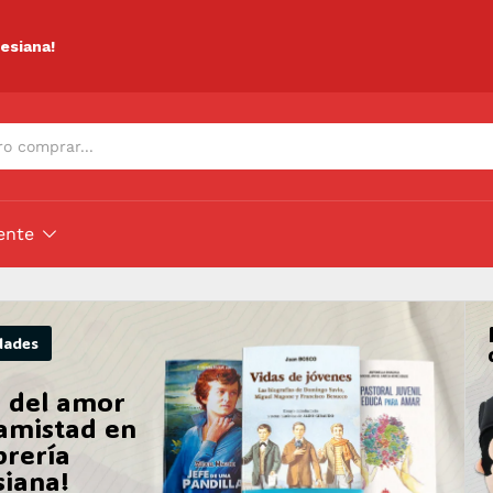
lesiana!
ente
dades
 del amor
 amistad en
brería
siana!