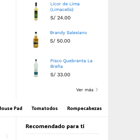
Licor de Lima
(Limacello)
S/
24.00
Brandy Salesiano
S/
50.00
Pisco Quebranta La
Brandy Salesiano
Pisco Quebranta La
Breña
Breña
S/
50.00
S/
33.00
S/
33.00
Ver más
ouse Pad
Tomatodos
Rompecabezas
Recomendado para ti