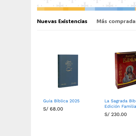
Nuevas Existencias
Más comprada
e Jerusalén
Guía Bíblica 2025
La Sagrada Bib
Edición Famili
00
S/
68.00
S/
230.00