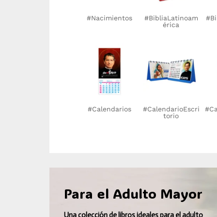
#MaríaAuxiliadora
#BibliaJerusalén
#PapaFrancisco
#Nacimientos
#AngelNiño
#SeñorDeLosMilagr
#BibliaLatinoaméri
#Nacimiento
#AngelNiña
#DonBosco
#MaríaA
#Bibl
#Vir
#Cal
#Nac
ca
os
#Nacimientos
#BibliaLatinoam
#Bi
érica
#Calendarios
#CalendarioEscri
#Ca
torio
Para el Adulto Mayor
Una colección de libros ideales para el adulto