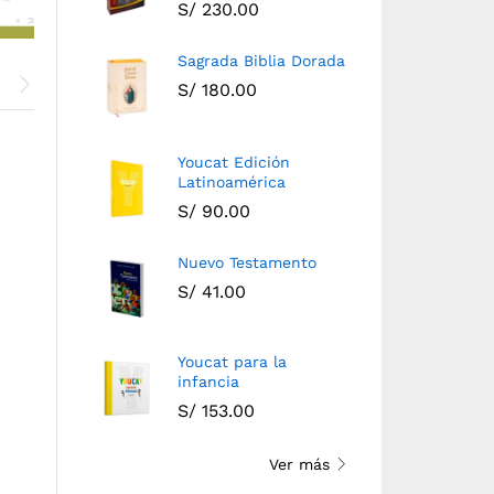
S/
230.00
Sagrada Biblia Dorada
S/
180.00
Youcat Edición
Latinoamérica
S/
90.00
Nuevo Testamento
S/
41.00
Youcat para la
Nuevo Testamento
Youcat para la infancia
infancia
S/
41.00
S/
153.00
S/
153.00
Ver más