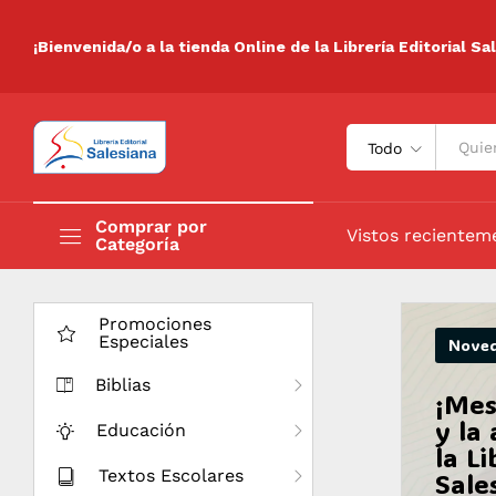
¡Bienvenida/o a la tienda Online de la Librería Editorial Sa
Todo
Comprar por
Vistos recientem
Categoría
Promociones
Especiales
Nove
Biblias
¡Mes
y la
Educación
la Li
Textos Escolares
Sale