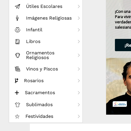
Útiles Escolares
¡Con una
Para vivi
Imágenes Religiosas
verdader
salesiana
Infantil
Libros
¡R
Ornamentos
Religiosos
Vinos y Piscos
Rosarios
Sacramentos
Sublimados
Festividades