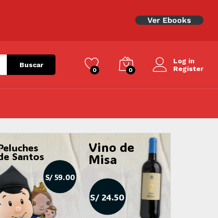
Ver Ebooks
Log in
Buscar
Register
0
0
Vino de
Peluches
de Santos
Misa
S/ 59.00
S/ 24.50