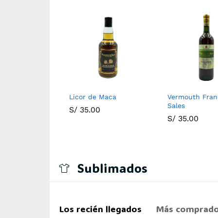
ce Salesiano
Licor de Maca
Vermouth Fran
Sales
0
S/
35.00
S/
35.00
Sublimados
Los recién llegados
Más comprad