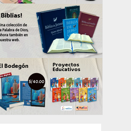
¡Biblias!
Una colección de
la
Palabra de Dios
,
ahora también en
nuestra web.
Proyectos
El Bodegón
Educativos
S/ 40.00