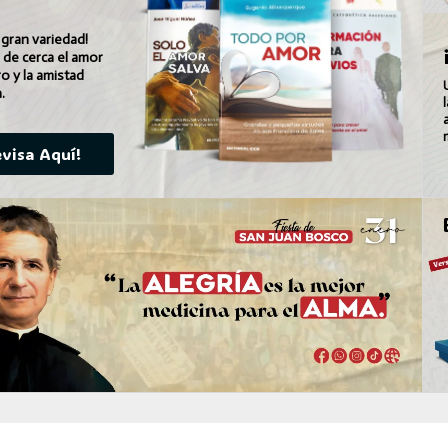
 gran variedad!
r de cerca el amor
o y la amistad
.
evisa Aquí!