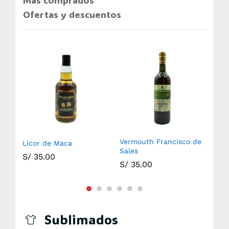
Más comprados
Ofertas y descuentos
Vermouth Francisco de
Licor de Maca
Ani
Sales
S/
35.00
S/
S/
35.00
Sublimados