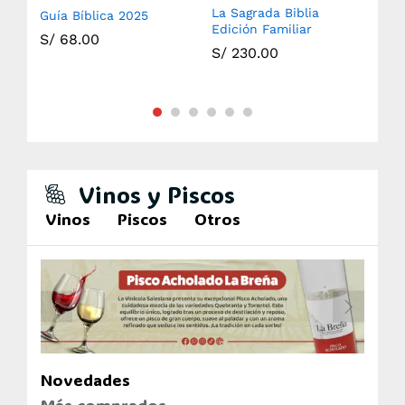
La Sagrada Biblia
Guía Bíblica 2025
Sag
Edición Familiar
S/
68.00
S/
S/
230.00
Vinos y Piscos
Vinos
Piscos
Otros
Novedades