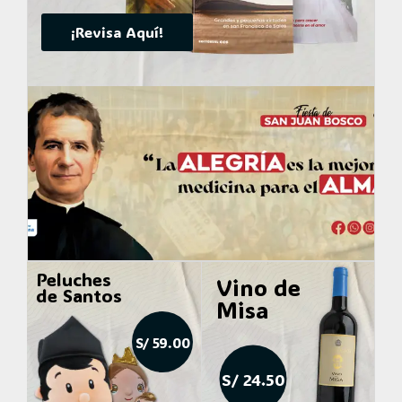
¡Revisa Aquí!
Peluches
Vino de
de Santos
Misa
S/ 59.00
S/ 24.50