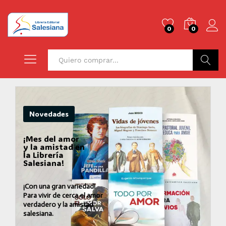
0
0
Buscar
Novedades
¡Mes del amor
y la amistad en
la Librería
Salesiana!
¡Con una gran variedad!
Para vivir de cerca el amor
verdadero y la amistad
salesiana.