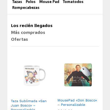
Tazas
Polos
Mouse Pad
Tomatodos
Rompecabezas
Los recién llegados
Más comprados
Ofertas
MousePad «Don Bosco»
Taza Sublimada «San
Ro
– Personalizable
(750
Juan Bosco» –
Sub
Personalizable
Aux