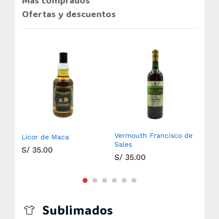
Más comprados
Ofertas y descuentos
Vermouth Francisco de
Licor de Maca
Ani
Sales
S/
35.00
S/
S/
35.00
Sublimados