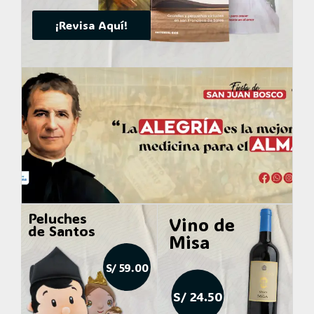
¡Revisa Aquí!
Peluches
Vino de
de Santos
Misa
S/ 59.00
S/ 24.50