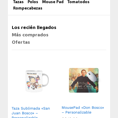
Tazas
Polos
Mouse Pad
Tomatodos
Rompecabezas
Los recién llegados
Más comprados
Ofertas
MousePad «Don Bosco»
Taza Sublimada «San
Ro
– Personalizable
(750
Juan Bosco» –
Sub
Personalizable
Aux