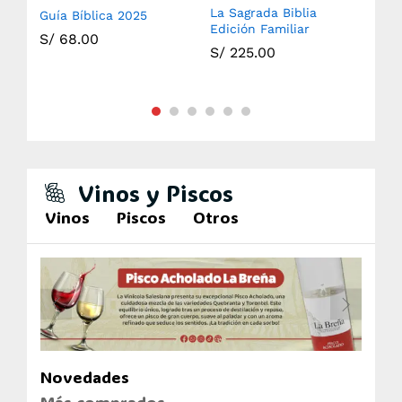
La Sagrada Biblia
Guía Bíblica 2025
Sag
Edición Familiar
S/
68.00
S/
S/
225.00
Vinos y Piscos
Vinos
Piscos
Otros
Novedades