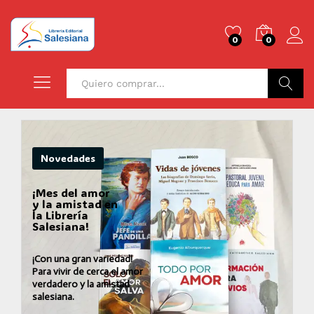
0
0
Buscar
Novedades
¡Mes del amor
y la amistad en
la Librería
Salesiana!
¡Con una gran variedad!
Para vivir de cerca el amor
verdadero y la amistad
salesiana.