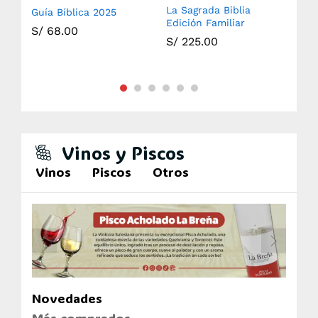
La Sagrada Biblia
Guía Bíblica 2025
Sag
Edición Familiar
S/
68.00
S/
S/
225.00
Vinos y Piscos
Vinos
Piscos
Otros
Novedades