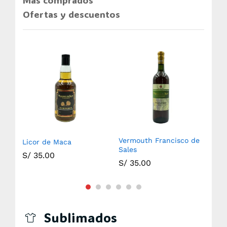
Más comprados
Ofertas y descuentos
Vermouth Francisco de
Licor de Maca
Ani
Sales
S/
35.00
S/
S/
35.00
Sublimados