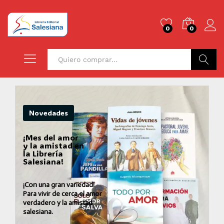
0
0
Buscar
Novedades
¡Mes del amor
y la amistad en
la Librería
Salesiana!
¡Con una gran variedad!
Para vivir de cerca el amor
verdadero y la amistad
salesiana.