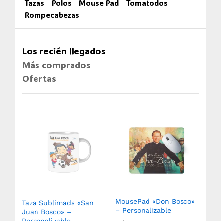
Tazas
Polos
Mouse Pad
Tomatodos
Rompecabezas
Los recién llegados
Más comprados
Ofertas
MousePad «Don Bosco»
Taza Sublimada «San
Ro
– Personalizable
(750
Juan Bosco» –
Sub
Personalizable
Aux