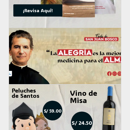
¡Revisa Aquí!
Peluches
Vino de
de Santos
Misa
S/ 59.00
S/ 24.50