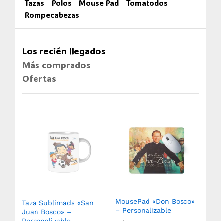
Tazas
Polos
Mouse Pad
Tomatodos
Rompecabezas
Los recién llegados
Más comprados
Ofertas
MousePad «Don Bosco»
Taza Sublimada «San
Ro
– Personalizable
(750
Juan Bosco» –
Sub
Personalizable
Aux