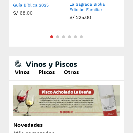
La Sagrada Biblia
Guía Bíblica 2025
Sag
Edición Familiar
S/
68.00
S/
S/
225.00
Vinos y Piscos
Vinos
Piscos
Otros
Novedades