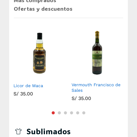
Más comprados
Ofertas y descuentos
Vermouth Francisco de
Licor de Maca
Ani
Sales
S/
35.00
S/
S/
35.00
Sublimados