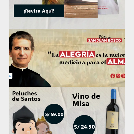
¡Revisa Aquí!
Peluches
Vino de
de Santos
Misa
S/ 59.00
S/ 24.50