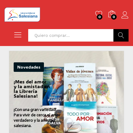
0
0
Buscar
Novedades
¡Mes del amor
y la amistad en
la Librería
Salesiana!
¡Con una gran variedad!
Para vivir de cerca el amor
verdadero y la amistad
salesiana.