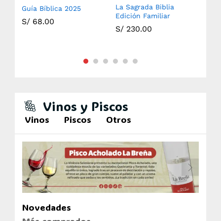
La Sagrada Biblia
Guía Bíblica 2025
Sag
Edición Familiar
S/
68.00
S/
S/
230.00
Vinos y Piscos
Vinos
Piscos
Otros
Novedades