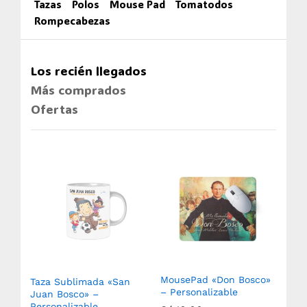
Tazas
Polos
Mouse Pad
Tomatodos
Rompecabezas
Los recién llegados
Más comprados
Ofertas
MousePad «Don Bosco»
Taza Sublimada «San
Ro
– Personalizable
(750
Juan Bosco» –
Sub
Personalizable
Aux