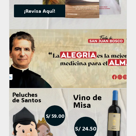
¡Revisa Aquí!
Peluches
Vino de
de Santos
Misa
S/ 59.00
S/ 24.50