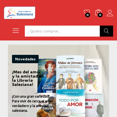
0
0
Buscar
Novedades
¡Mes del amor
y la amistad en
la Librería
Salesiana!
¡Con una gran variedad!
Para vivir de cerca el amor
verdadero y la amistad
salesiana.