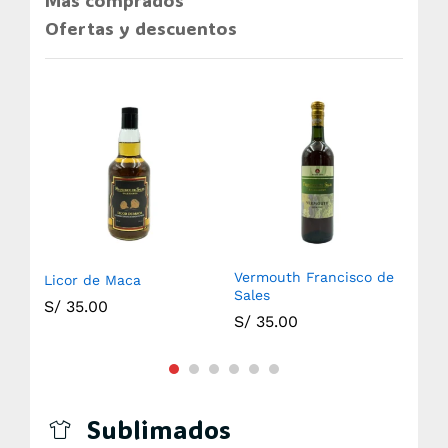
Más comprados
Ofertas y descuentos
Vermouth Francisco de
Licor de Maca
Ani
Sales
S/
35.00
S/
S/
35.00
Sublimados