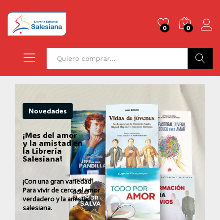
0
0
Buscar
Novedades
¡Mes del amor
y la amistad en
la Librería
Salesiana!
¡Con una gran variedad!
Para vivir de cerca el amor
verdadero y la amistad
salesiana.