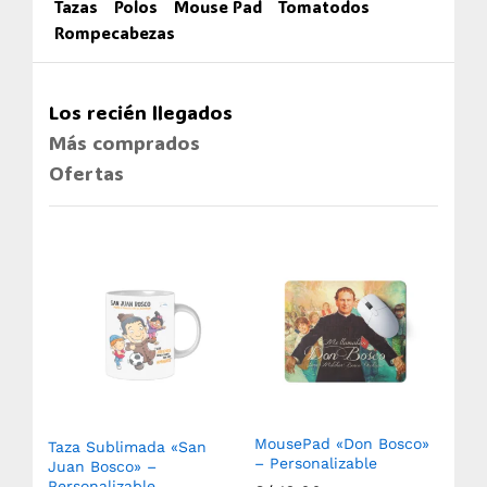
Tazas
Polos
Mouse Pad
Tomatodos
Rompecabezas
Los recién llegados
Más comprados
Ofertas
MousePad «Don Bosco»
Taza Sublimada «San
Ro
– Personalizable
(750
Juan Bosco» –
Sub
Personalizable
Aux