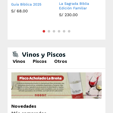
La Sagrada Biblia
Guía Bíblica 2025
Sag
Edición Familiar
S/
68.00
S/
S/
230.00
Vinos y Piscos
Vinos
Piscos
Otros
Novedades