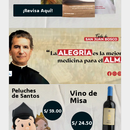
¡Revisa Aquí!
Peluches
Vino de
de Santos
Misa
S/ 59.00
S/ 24.50