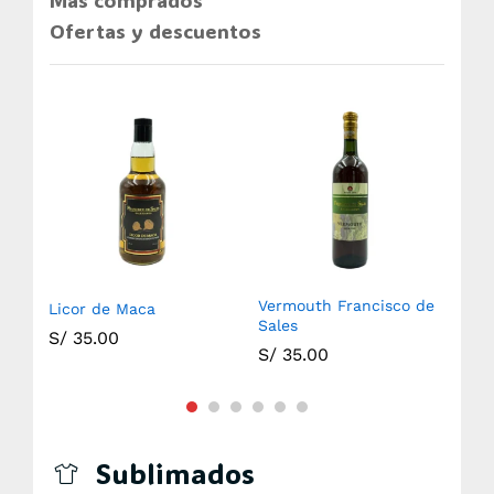
Más comprados
Ofertas y descuentos
Vermouth Francisco de
Licor de Maca
Ani
Sales
S/
35.00
S/
S/
35.00
Sublimados