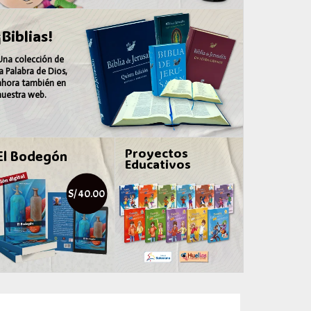
¡Biblias!
Una colección de
la
Palabra de Dios
,
ahora también en
nuestra web.
Proyectos
El Bodegón
Educativos
S/ 40.00