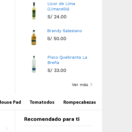
Licor de Lima
(Limacello)
S/
24.00
Brandy Salesiano
S/
50.00
Pisco Quebranta La
Brandy Salesiano
Pisco Quebranta La
Breña
Breña
S/
50.00
S/
33.00
S/
33.00
Ver más
ouse Pad
Tomatodos
Rompecabezas
Recomendado para ti