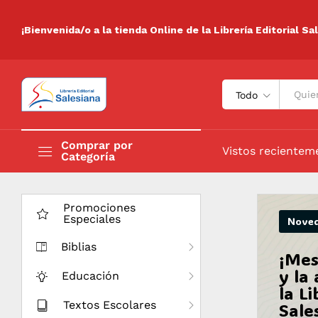
¡Bienvenida/o a la tienda Online de la Librería Editorial Sa
Todo
Comprar por
Vistos recientem
Categoría
Promociones
Especiales
Nove
Biblias
¡Mes
y la
Educación
la Li
Textos Escolares
Sale