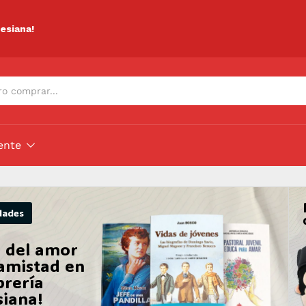
lesiana!
ente
dades
 del amor
 amistad en
brería
siana!