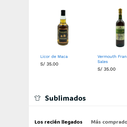
ce Salesiano
Licor de Maca
Vermouth Fran
Sales
0
S/
35.00
S/
35.00
Sublimados
Los recién llegados
Más comprad