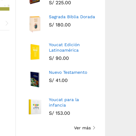
S/
225.00
Sagrada Biblia Dorada
S/
180.00
Youcat Edición
Latinoamérica
S/
90.00
Nuevo Testamento
S/
41.00
Youcat para la
Nuevo Testamento
Youcat para la infancia
infancia
S/
41.00
S/
153.00
S/
153.00
Ver más