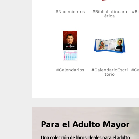
#MaríaAuxiliadora
#BibliaJerusalén
#PapaFrancisco
#Nacimientos
#AngelNiño
#SeñorDeLosMilagr
#BibliaLatinoaméri
#Nacimiento
#AngelNiña
#DonBosco
#MaríaA
#Bibl
#Vir
#Cal
#Nac
ca
os
#Nacimientos
#BibliaLatinoam
#Bi
érica
#Calendarios
#CalendarioEscri
#Ca
torio
Para el Adulto Mayor
Una colección de libros ideales para el adulto