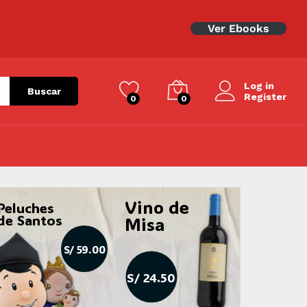
Ver Ebooks
Log in
Buscar
Register
0
0
Vino de
Peluches
de Santos
Misa
S/ 59.00
S/ 24.50