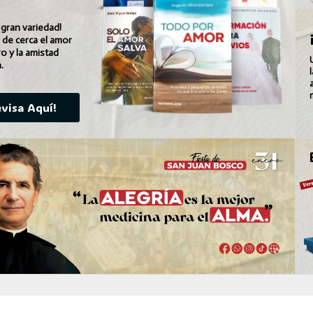
 gran variedad!
r de cerca el amor
o y la amistad
.
evisa Aquí!