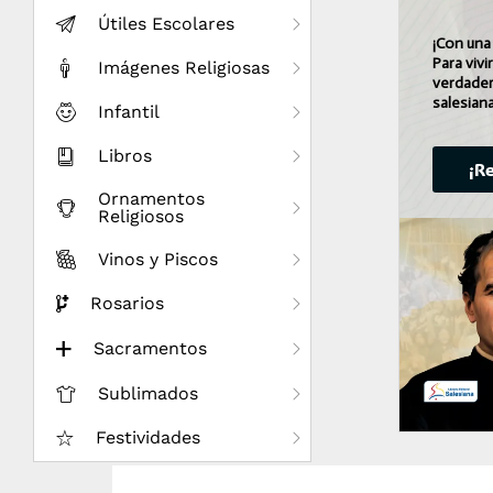
Útiles Escolares
¡Con una
Para vivi
Imágenes Religiosas
verdader
salesiana
Infantil
Libros
¡R
Ornamentos
Religiosos
Vinos y Piscos
Rosarios
Sacramentos
Sublimados
Festividades