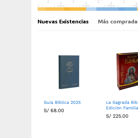
Nuevas Existencias
Más comprada
e Jerusalén
Guía Bíblica 2025
La Sagrada Bib
Edición Famili
00
S/
68.00
S/
225.00