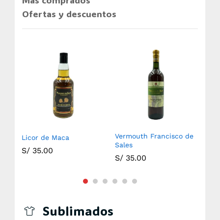
Más comprados
Ofertas y descuentos
Vermouth Francisco de
Licor de Maca
Ani
Sales
S/
35.00
S/
S/
35.00
Sublimados