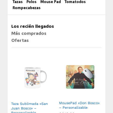
Tazas
Polos
Mouse Pad
Tomatodos
Rompecabezas
Los recién llegados
Más comprados
Ofertas
MousePad «Don Bosco»
Taza Sublimada «San
Ro
– Personalizable
(750
Juan Bosco» –
Sub
Personalizable
Aux