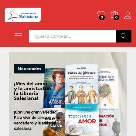
0
0
Buscar
Novedades
¡Mes del amor
y la amistad en
la Librería
Salesiana!
¡Con una gran variedad!
Para vivir de cerca el amor
verdadero y la amistad
salesiana.