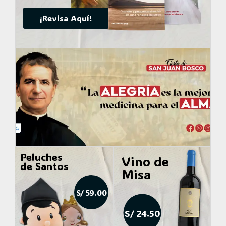
¡Revisa Aquí!
Peluches
Vino de
de Santos
Misa
S/ 59.00
S/ 24.50