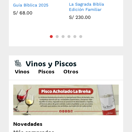
La Sagrada Biblia
Guía Bíblica 2025
Sag
Edición Familiar
S/
68.00
S/
S/
230.00
Vinos y Piscos
Vinos
Piscos
Otros
Novedades